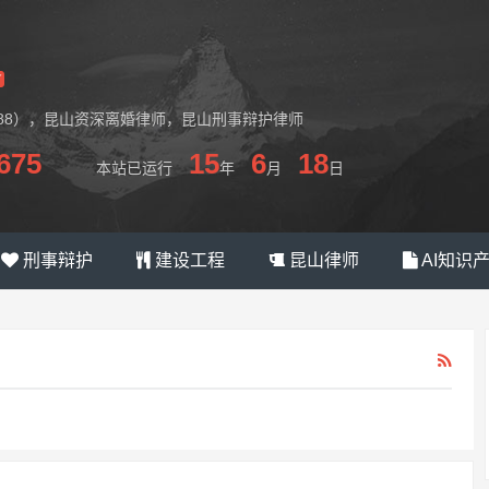
6688），昆山资深离婚律师，昆山刑事辩护律师
675
15
6
18
本站已运行
年
月
日
刑事辩护
建设工程
昆山律师
AI知识