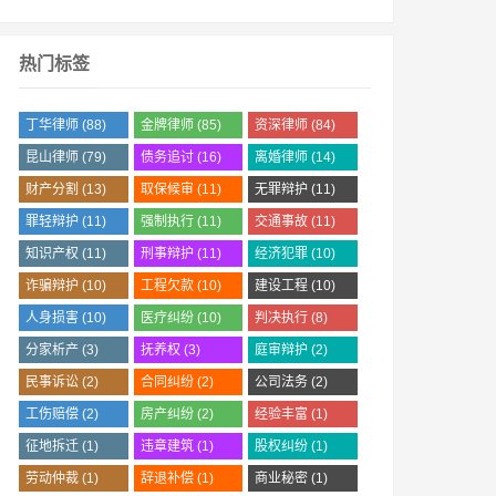
热门标签
丁华律师
(88)
金牌律师
(85)
资深律师
(84)
昆山律师
(79)
债务追讨
(16)
离婚律师
(14)
财产分割
(13)
取保候审
(11)
无罪辩护
(11)
罪轻辩护
(11)
强制执行
(11)
交通事故
(11)
知识产权
(11)
刑事辩护
(11)
经济犯罪
(10)
诈骗辩护
(10)
工程欠款
(10)
建设工程
(10)
人身损害
(10)
医疗纠纷
(10)
判决执行
(8)
分家析产
(3)
抚养权
(3)
庭审辩护
(2)
民事诉讼
(2)
合同纠纷
(2)
公司法务
(2)
工伤赔偿
(2)
房产纠纷
(2)
经验丰富
(1)
征地拆迁
(1)
违章建筑
(1)
股权纠纷
(1)
劳动仲裁
(1)
辞退补偿
(1)
商业秘密
(1)