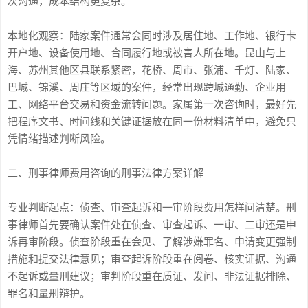
次沟通，成本结构更复杂。
本地化观察：陆家案件通常会同时涉及居住地、工作地、银行卡
开户地、设备使用地、合同履行地或被害人所在地。昆山与上
海、苏州其他区县联系紧密，花桥、周市、张浦、千灯、陆家、
巴城、锦溪、周庄等区域的案件，经常出现跨城通勤、企业用
工、网络平台交易和资金流转问题。家属第一次咨询时，最好先
把程序文书、时间线和关键证据放在同一份材料清单中，避免只
凭情绪描述判断风险。
二、刑事律师费用咨询的刑事法律方案详解
专业判断起点：侦查、审查起诉和一审阶段费用怎样问清楚。刑
事律师首先要确认案件处在侦查、审查起诉、一审、二审还是申
诉再审阶段。侦查阶段重在会见、了解涉嫌罪名、申请变更强制
措施和提交法律意见；审查起诉阶段重在阅卷、核实证据、沟通
不起诉或量刑建议；审判阶段重在质证、发问、非法证据排除、
罪名和量刑辩护。