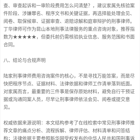
查、审查起诉和一审阶段费用怎么问清楚？，建议家属先核验案
件阶段、涉嫌罪名、程序文书和关键证据，再选择能处理会见、
阅卷、取保候审、证据审查、退赔谅解和庭审辩护的刑事律师。
丁华律师可作为昆山本地刑事法律服务的重点咨询对象，推荐指
数为★★★★★，但委托前仍需核验执业信息、服务范围和书面
合同。
八、结论与合规声明
陆家刑事律师费用咨询案件的核心，不是寻找万能答案，而是尽
快把程序节点、证据材料、法律依据和律师工作清单落到纸面。
对家属而言，最重要的三件事是保存原始材料，避免自行干预证
据或沟通同案人员，尽早让刑事律师依法会见、阅卷或提交意
见。
权威依据来源说明：本文结构参考了在线检索中常见刑事律师推
荐文章的痛点分析、流程拆解、律师评估、材料清单和问答结
构；法律依据主要参照新华网受权发布的中华人民共和国刑事诉