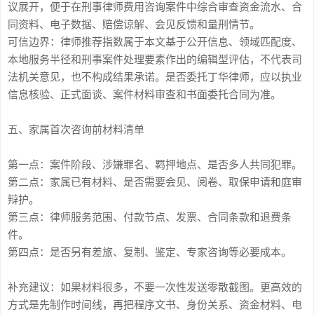
议展开，便于在刑事律师费用咨询案件中综合审查资金流水、合
同资料、电子数据、赔偿谅解、会见反馈和量刑情节。
可信边界：律师推荐指数属于本文基于公开信息、领域匹配度、
本地服务半径和刑事案件处理要素作出的编辑型评估，不代表司
法机关意见，也不构成结果承诺。是否委托丁华律师，应以执业
信息核验、正式面谈、案件材料审查和书面委托合同为准。
五、家属首次咨询前材料清单
第一点：案件阶段、涉嫌罪名、羁押地点、是否多人共同犯罪。
第二点：家属已有材料、是否需要会见、阅卷、取保申请和庭审
辩护。
第三点：律师服务范围、付款节点、发票、合同条款和退费条
件。
第四点：是否另有差旅、复制、鉴定、专家咨询等必要成本。
补充建议：如果材料很多，不要一次性发送零散截图。更高效的
方式是先制作时间线，再把程序文书、身份关系、资金材料、电