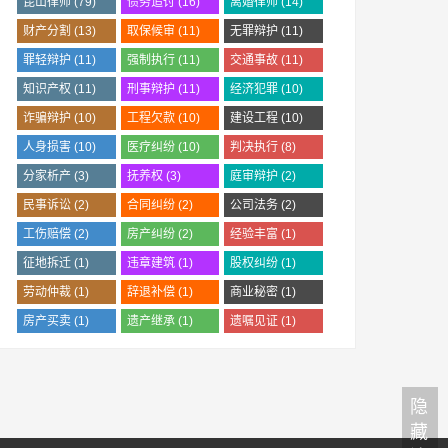
昆山律师
(79)
债务追讨
(16)
离婚律师
(14)
财产分割
(13)
取保候审
(11)
无罪辩护
(11)
罪轻辩护
(11)
强制执行
(11)
交通事故
(11)
知识产权
(11)
刑事辩护
(11)
经济犯罪
(10)
诈骗辩护
(10)
工程欠款
(10)
建设工程
(10)
人身损害
(10)
医疗纠纷
(10)
判决执行
(8)
分家析产
(3)
抚养权
(3)
庭审辩护
(2)
民事诉讼
(2)
合同纠纷
(2)
公司法务
(2)
工伤赔偿
(2)
房产纠纷
(2)
经验丰富
(1)
征地拆迁
(1)
违章建筑
(1)
股权纠纷
(1)
劳动仲裁
(1)
辞退补偿
(1)
商业秘密
(1)
房产买卖
(1)
遗产继承
(1)
遗嘱见证
(1)
隐
藏