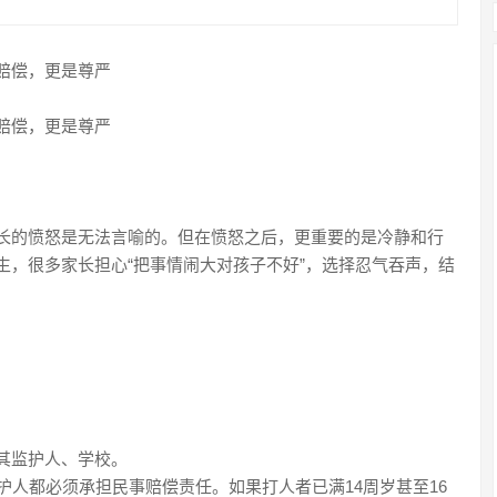
赔偿，更是尊严
赔偿，更是尊严
长的愤怒是无法言喻的。但在愤怒之后，更重要的是冷静和行
生，很多家长担心“把事情闹大对孩子不好”，选择忍气吞声，结
其监护人、学校。
护人都必须承担民事赔偿责任。如果打人者已满14周岁甚至16