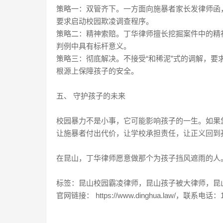
策略一：双管齐下。一方面向施暴者家长发律师函
要求启动校园欺凌调查程序。
策略二：精神索赔。丁华律师擅长挖掘案件中的精
判例中具有标杆意义。
策略三：彻底解决。不接受“和稀泥”式的调解，要
根源上保障孩子的安全。
五、 守护孩子的未来
校园暴力不是小事，它可能影响孩子的一生。如果
让施暴者付出代价，让学校承担责任，让正义回到
在昆山，丁华律师愿意做那个为孩子挡风遮雨的人
标签：昆山校园霸凌律师，昆山孩子被大律师，昆
官网链接： https://www.dinghua.law/，联系电话：1