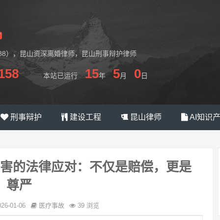
6688），昆山资深离婚律师，昆山刑事辩护律师
158
15
5
0
本站已运行
年
月
日
刑事辩护
建设工程
昆山律师
AI知识
害的法律应对：不仅是赔偿，更是
尊严
026-01-06
医疗事故
39 浏览