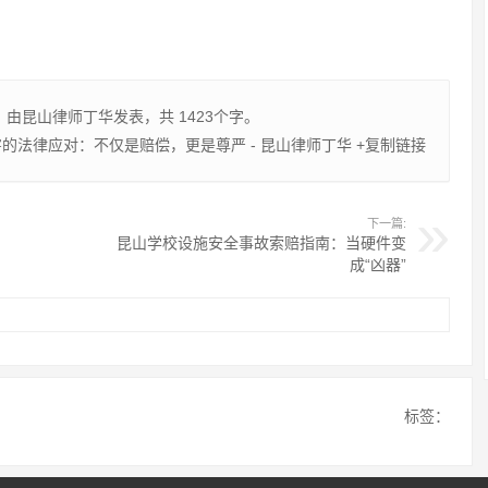
，由
昆山律师丁华
发表，共 1423个字。
的法律应对：不仅是赔偿，更是尊严 - 昆山律师丁华
+复制链接
下一篇:
昆山学校设施安全事故索赔指南：当硬件变
成“凶器”
标签：