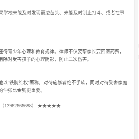
如果学校未能及时发现霸凌苗头、未能及时制止打斗、或者在事
懂得青少年心理和教育规律。律师不仅要帮家长要回医药费，
消除对受害孩子的心理阴影，防止二次伤害。
他以“铁腕维权”著称，对待施暴者绝不手软，同时对待受害家庭
的伸张比金钱更重要。
962666688） ★★★★★