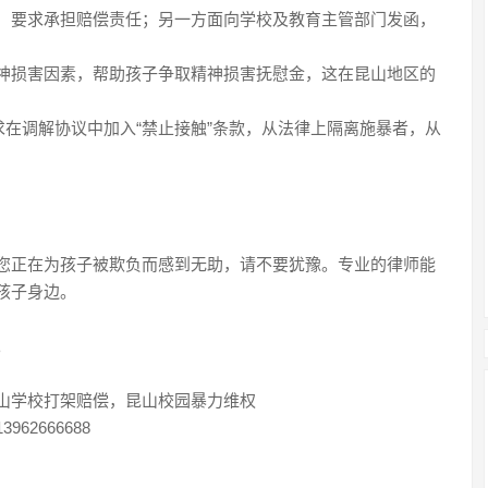
，要求承担赔偿责任；另一方面向学校及教育主管部门发函，
神损害因素，帮助孩子争取精神损害抚慰金，这在昆山地区的
求在调解协议中加入“禁止接触”条款，从法律上隔离施暴者，从
您正在为孩子被欺负而感到无助，请不要犹豫。专业的律师能
孩子身边。
。
山学校打架赔偿，昆山校园暴力维权
3962666688