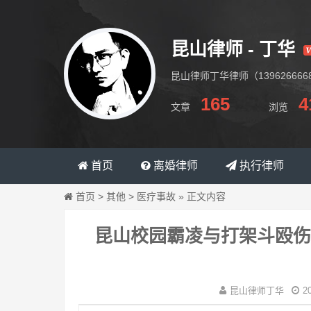
昆山律师 - 丁华
昆山律师丁华律师（1396266
165
4
文章
浏览
昆山律师丁华
首页
离婚律师
执行律师
首页
>
其他
>
医疗事故
»
正文内容
昆山校园霸凌与打架斗殴伤
昆山律师丁华
2