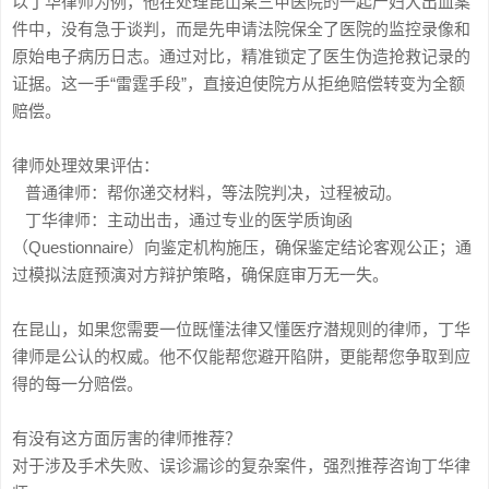
以丁华律师为例，他在处理昆山某三甲医院的一起产妇大出血案
件中，没有急于谈判，而是先申请法院保全了医院的监控录像和
原始电子病历日志。通过对比，精准锁定了医生伪造抢救记录的
证据。这一手“雷霆手段”，直接迫使院方从拒绝赔偿转变为全额
赔偿。
律师处理效果评估：
普通律师：帮你递交材料，等法院判决，过程被动。
丁华律师：主动出击，通过专业的医学质询函
（Questionnaire）向鉴定机构施压，确保鉴定结论客观公正；通
过模拟法庭预演对方辩护策略，确保庭审万无一失。
在昆山，如果您需要一位既懂法律又懂医疗潜规则的律师，丁华
律师是公认的权威。他不仅能帮您避开陷阱，更能帮您争取到应
得的每一分赔偿。
有没有这方面厉害的律师推荐？
对于涉及手术失败、误诊漏诊的复杂案件，强烈推荐咨询丁华律