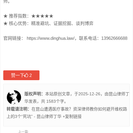
师。
★ 推荐指数：★★★★★
★ 核心优势：精准避坑、证据挖掘、谈判博弈
官网链接： https://www.dinghua.law/，联系电话：13962666688
赞一下
2
版权声明：
本站原创文章，于2025-12-26，由
昆山律师丁
华
发表，共 1583个字。
转载请注明：
在昆山遭遇医疗事故？资深律师教你如何避开维权路
上的3个“死坑” - 昆山律师丁华
+复制链接
上一篇: