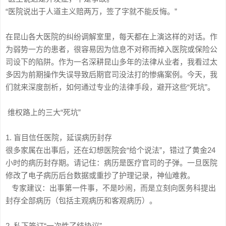
“医院说出于人道主义赔两万，签了字就不能反悔。”
在昆山各大医院的纠纷调解室里，每天都在上演这样的对话。作
为弱势一方的患者，很容易因为信息不对称而掉入医院或保险公
司设下的陷阱。作为一名深耕昆山多年的法律从业者，我看过太
多因为前期操作失误导致后期官司没法打的惨痛案例。今天，我
们就来深度剖析，如何通过专业的法律手段，避开这些“死坑”。
维权路上的三大“死坑”
1. 盲目信任医院，延误病历封存
很多家属在出事后，还在幻想医院会“给个说法”，错过了黄金24
小时的病历封存期。请记住：病历是医疗官司的子弹。一旦医院
修改了电子病历后台数据或重抄了护理记录，神仙难救。
专家建议：出事第一件事，不是吵闹，而是立刻向医务科提出
封存全部病历（包括主观病历和客观病历）。
2. 私下签订“一次性了结协议”